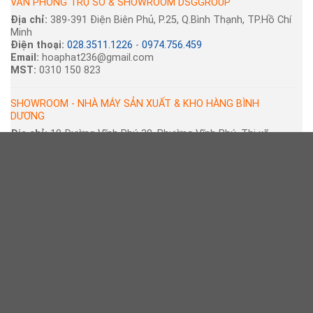
VĂN PHÒNG TRỤ SỞ & SHOWROOM DSGGROUP
Địa chỉ:
389-391 Điện Biên Phủ, P.25, Q.Bình Thạnh, TP.Hồ Chí
Minh
Điện thoại:
028.3511.1226
-
0974.756.459
Email:
hoaphat236@gmail.com
MST:
0310 150 823
SHOWROOM - NHÀ MÁY SẢN XUẤT & KHO HÀNG BÌNH
DƯƠNG
Địa chỉ:
19 Đường Vĩnh Phú 30, Phường Vĩnh Phú, Thị xã
Thuận An, Bình Dương
Điện thoại:
0903.007.382
-
Email:
hoaphat391@gmail.com
CHI NHÁNH HÀ NỘI
Địa chỉ:
Tầng 4 - Toà Nhà 104-106 Phố Tân Mai - Q. Hoàng
Mai - Hà Nội
ĐT:
0903.458.112
-
Email:
kien.dsg@gmail.com