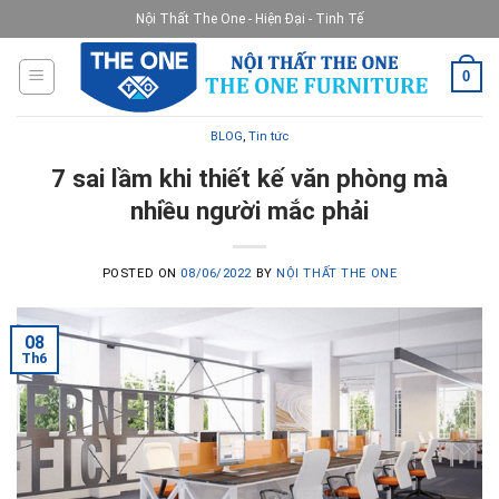
Skip
Nội Thất The One - Hiện Đại - Tinh Tế
to
content
0
BLOG
,
Tin tức
7 sai lầm khi thiết kế văn phòng mà
nhiều người mắc phải
POSTED ON
08/06/2022
BY
NỘI THẤT THE ONE
08
Th6