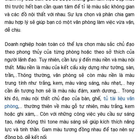
thì trước hết bạn cần quan tâm để tỉ lệ màu sắc không gian
và các đồ nội thất với nhau. Sự lựa chọn và phân chia gam
màu hợp lý sẽ giúp bạn có một văn phòng làm việc vừa vặn,
dễ chịu.
Doanh nghiệp hoàn toàn có thể lựa chọn màu sắc chủ đạo
theo phong thủy của từng phòng hoặc theo sở thích của
người lãnh đạo. Tuy nhiên, cần lưu ý đến màu nền và màu nội
thất. Màu nền là màu của kết cấu xây dựng như tường, sàn,
trần,…Thông thường, văn phòng sẽ còn màu nền là màu
trung tính như trắng, kem, màu vàng sáng, nâu nhạt,… hay
cần ấn tượng hơn sẽ là màu nâu đậm, xanh dương,… Trong
khi đó, màu nội thất chủ đạo của bàn, ghế,
tủ tài liệu văn
phòng
,… thường thiên về màu gỗ tự nhiên, màu trắng, kem
hoặc ghi xám,… Còn với những công việc yêu cầu sự sáng
tạo, năng động thì tone màu sáng sẽ giúp kích thích năng
lực và tinh thần. Gam màu tương đồng nhau để tạo nên sự
đồng bộ, dễ kết nối.